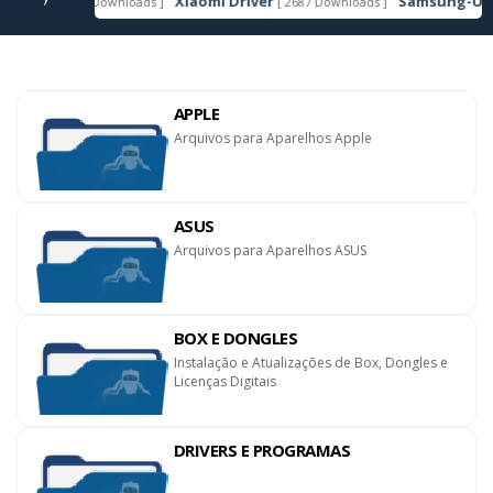
Xiaomi Driver
Samsung-Usb-Dr
[ 6607 Downloads ]
[ 2687 Downloads ]
AQUE
APPLE
Arquivos para Aparelhos Apple
ASUS
Arquivos para Aparelhos ASUS
BOX E DONGLES
Instalação e Atualizações de Box, Dongles e
Licenças Digitais
DRIVERS E PROGRAMAS