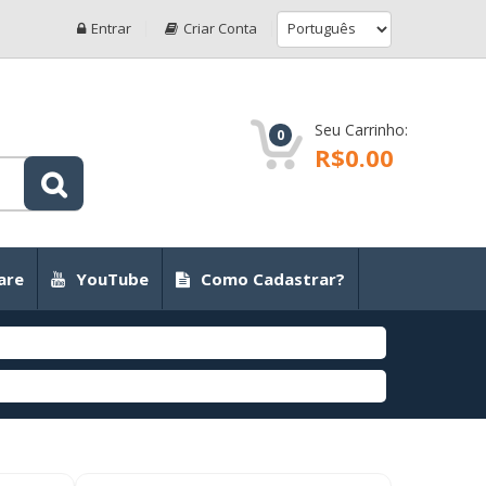
Entrar
Criar Conta
Seu Carrinho:
0
R$0.00
are
YouTube
Como Cadastrar?