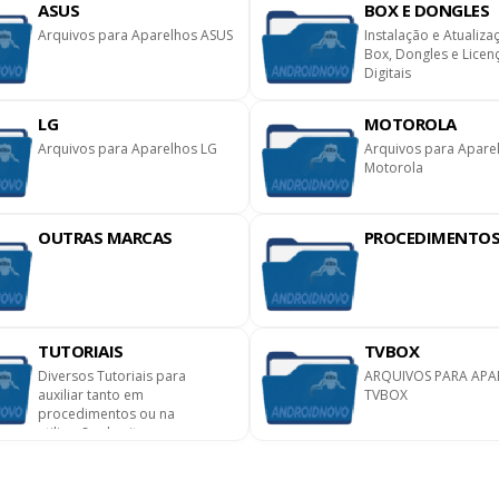
ASUS
BOX E DONGLES
Arquivos para Aparelhos ASUS
Instalação e Atualiza
Box, Dongles e Licen
Digitais
LG
MOTOROLA
Arquivos para Aparelhos LG
Arquivos para Apare
Motorola
OUTRAS MARCAS
PROCEDIMENTO
TUTORIAIS
TVBOX
Diversos Tutoriais para
ARQUIVOS PARA APA
auxiliar tanto em
TVBOX
procedimentos ou na
utilização do site.