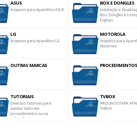
ASUS
BOX E DONGLES
Arquivos para Aparelhos ASUS
Instalação e Atualiza
Box, Dongles e Licen
Digitais
LG
MOTOROLA
Arquivos para Aparelhos LG
Arquivos para Apare
Motorola
OUTRAS MARCAS
PROCEDIMENTO
TUTORIAIS
TVBOX
Diversos Tutoriais para
ARQUIVOS PARA APA
auxiliar tanto em
TVBOX
procedimentos ou na
utilização do site.