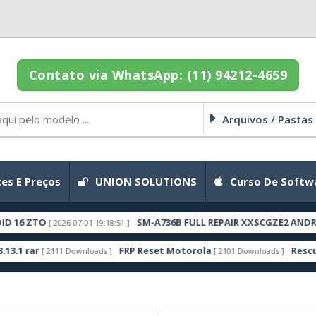
Contato via WhatsApp: (11) 94212-4659
Arquivos / Pastas
es E Preços
UNION SOLUTIONS
Curso De Softw
SM-A736B FULL REPAIR XXSCGZE2 ANDROID 16 ZT
[ 2026-07-01 19:18:51 ]
FRP Reset Motorola
Rescue and Smar
2111 Downloads ]
[ 2101 Downloads ]