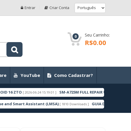
Entrar
Criar Conta
Seu Carrinho:
0
R$0.00
are
YouTube
Como Cadastrar?
O
SM-A725M FULL REPAIR UBSBFYC1 ANDROID 11 Z
[ 2026-06-24 15:19:01 ]
t Assistant (LMSA)
GUIA DE COMO DESBLOQUEAR 
[ 1810 Downloads ]