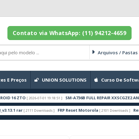
Contato via WhatsApp: (11) 94212-4659
Arquivos / Pastas
es E Preços
UNION SOLUTIONS
Curso De Softw
TO
SM-A736B FULL REPAIR XXSCGZE2 ANDROID 16
[ 2026-07-01 19:18:51 ]
r
FRP Reset Motorola
Rescue and S
[ 2111 Downloads ]
[ 2101 Downloads ]