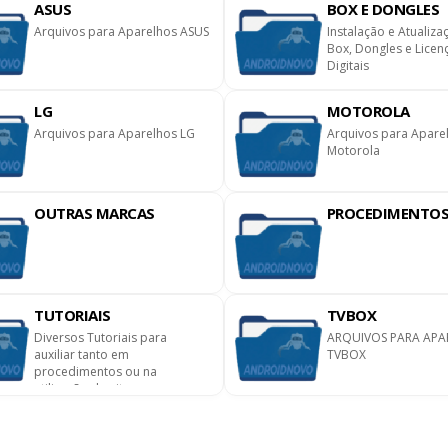
ASUS
BOX E DONGLES
Arquivos para Aparelhos ASUS
Instalação e Atualiza
Box, Dongles e Licen
Digitais
LG
MOTOROLA
Arquivos para Aparelhos LG
Arquivos para Apare
Motorola
OUTRAS MARCAS
PROCEDIMENTO
TUTORIAIS
TVBOX
Diversos Tutoriais para
ARQUIVOS PARA APA
auxiliar tanto em
TVBOX
procedimentos ou na
utilização do site.