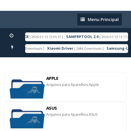
Menu
Menu Principal
Principal
DROID 16 ACR
SAMFRPTOOL 2.0
[ 2026-07-15 13:05:51 ]
[ 2026-07-13 13:17:27 ]
Xiaomi Driver
Samsung-Usb-Dr
[ 6606 Downloads ]
[ 2686 Downloads ]
AQUE
APPLE
Arquivos para Aparelhos Apple
ASUS
Arquivos para Aparelhos ASUS