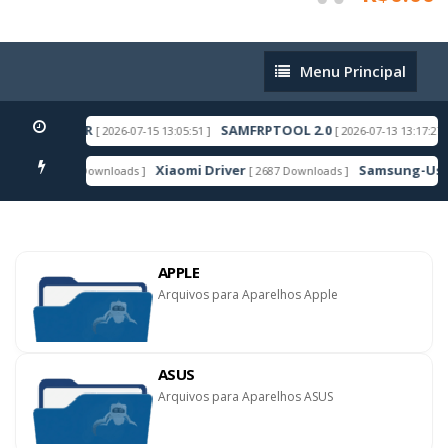
Menu
Menu Principal
Principal
ROID 16 ACR
SAMFRPTOOL 2.0
[ 2026-07-15 13:05:51 ]
[ 2026-07-13 13:17:27 ]
Xiaomi Driver
Samsung-Usb-Dr
[ 6607 Downloads ]
[ 2687 Downloads ]
AQUE
APPLE
Arquivos para Aparelhos Apple
ASUS
Arquivos para Aparelhos ASUS