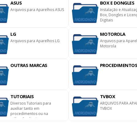
ASUS
BOX E DONGLES
Arquivos para Aparelhos ASUS
Instalação e Atualiza
Box, Dongles e Licen
Digitais
LG
MOTOROLA
Arquivos para Aparelhos LG
Arquivos para Apare
Motorola
OUTRAS MARCAS
PROCEDIMENTO
TUTORIAIS
TVBOX
Diversos Tutoriais para
ARQUIVOS PARA APA
auxiliar tanto em
TVBOX
procedimentos ou na
utilização do site.