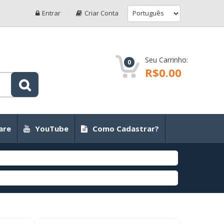
Entrar
Criar Conta
Seu Carrinho:
0
R$0.00
are
YouTube
Como Cadastrar?