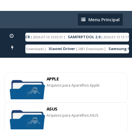
Menu
Menu Principal
Principal
DROID 16 ACR
SAMFRPTOOL 2.0
[ 2026-07-15 13:05:51 ]
[ 2026-07-13 13:17:27 ]
Xiaomi Driver
Samsung-Usb-D
[ 6603 Downloads ]
[ 2681 Downloads ]
TAQUE
APPLE
Arquivos para Aparelhos Apple
ASUS
Arquivos para Aparelhos ASUS