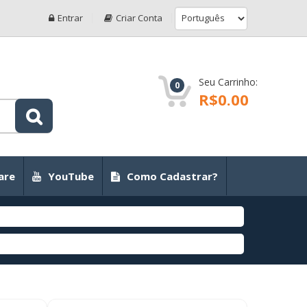
Entrar
Criar Conta
Seu Carrinho:
0
R$0.00
are
YouTube
Como Cadastrar?