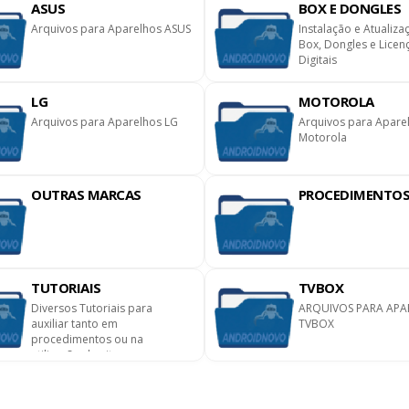
ASUS
BOX E DONGLES
Arquivos para Aparelhos ASUS
Instalação e Atualiza
Box, Dongles e Licen
Digitais
LG
MOTOROLA
Arquivos para Aparelhos LG
Arquivos para Apare
Motorola
OUTRAS MARCAS
PROCEDIMENTO
TUTORIAIS
TVBOX
Diversos Tutoriais para
ARQUIVOS PARA APA
auxiliar tanto em
TVBOX
procedimentos ou na
utilização do site.