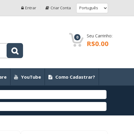
Entrar
Criar Conta
Seu Carrinho:
0
R$0.00
are
YouTube
Como Cadastrar?