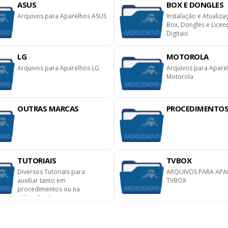
ASUS
BOX E DONGLES
Arquivos para Aparelhos ASUS
Instalação e Atualiza
Box, Dongles e Licen
Digitais
LG
MOTOROLA
Arquivos para Aparelhos LG
Arquivos para Apare
Motorola
OUTRAS MARCAS
PROCEDIMENTO
TUTORIAIS
TVBOX
Diversos Tutoriais para
ARQUIVOS PARA APA
auxiliar tanto em
TVBOX
procedimentos ou na
utilização do site.