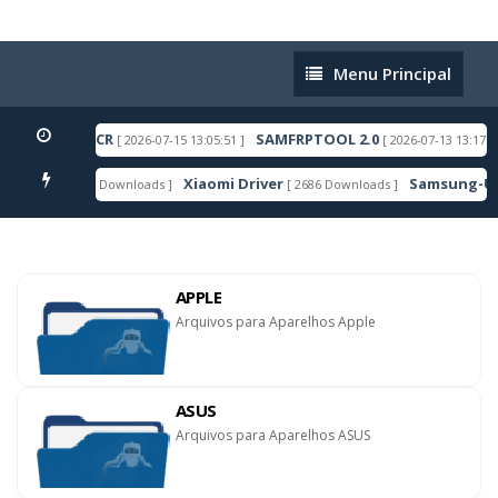
Menu
Menu Principal
Principal
DROID 16 ACR
SAMFRPTOOL 2.0
[ 2026-07-15 13:05:51 ]
[ 2026-07-13 13:17:27 ]
Xiaomi Driver
Samsung-Usb-D
[ 6606 Downloads ]
[ 2686 Downloads ]
TAQUE
APPLE
Arquivos para Aparelhos Apple
ASUS
Arquivos para Aparelhos ASUS