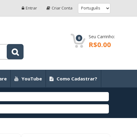
Entrar
Criar Conta
Seu Carrinho:
0
R$0.00
are
YouTube
Como Cadastrar?