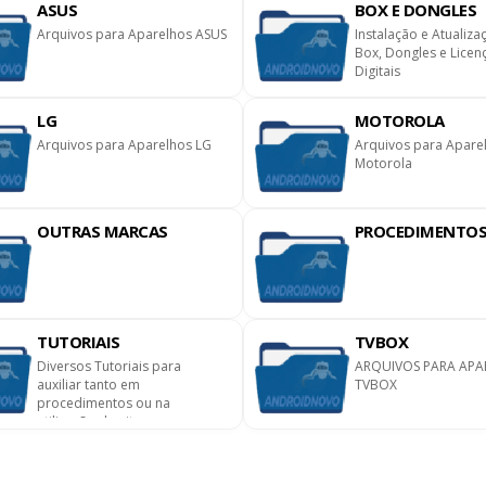
ASUS
BOX E DONGLES
Arquivos para Aparelhos ASUS
Instalação e Atualiza
Box, Dongles e Licen
Digitais
LG
MOTOROLA
Arquivos para Aparelhos LG
Arquivos para Apare
Motorola
OUTRAS MARCAS
PROCEDIMENTO
TUTORIAIS
TVBOX
Diversos Tutoriais para
ARQUIVOS PARA APA
auxiliar tanto em
TVBOX
procedimentos ou na
utilização do site.