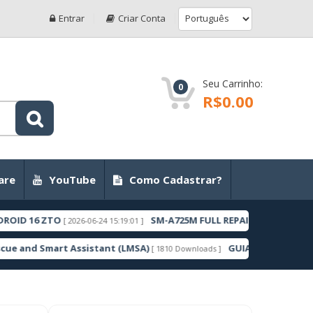
Entrar
Criar Conta
Seu Carrinho:
0
R$0.00
are
YouTube
Como Cadastrar?
ZTO
SM-A725M FULL REPAIR UBSBFYC1 ANDROID 1
[ 2026-06-24 15:19:01 ]
mart Assistant (LMSA)
GUIA DE COMO DESBLOQUEA
[ 1810 Downloads ]