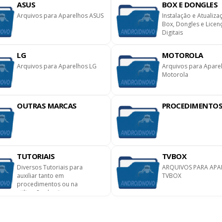
ASUS
BOX E DONGLES
Arquivos para Aparelhos ASUS
Instalação e Atualiza
Box, Dongles e Licen
Digitais
LG
MOTOROLA
Arquivos para Aparelhos LG
Arquivos para Apare
Motorola
OUTRAS MARCAS
PROCEDIMENTO
TUTORIAIS
TVBOX
Diversos Tutoriais para
ARQUIVOS PARA APA
auxiliar tanto em
TVBOX
procedimentos ou na
utilização do site.