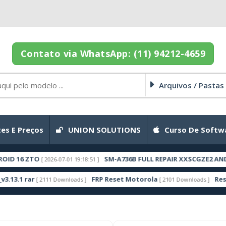
Contato via WhatsApp: (11) 94212-4659
Arquivos / Pastas
es E Preços
UNION SOLUTIONS
Curso De Softw
TO
SM-A736B FULL REPAIR XXSCGZE2 ANDROID 16 
[ 2026-07-01 19:18:51 ]
r
FRP Reset Motorola
Rescue and S
[ 2111 Downloads ]
[ 2101 Downloads ]