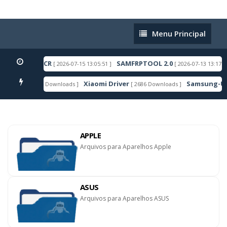
Menu
Menu Principal
Principal
DROID 16 ACR
SAMFRPTOOL 2.0
[ 2026-07-15 13:05:51 ]
[ 2026-07-13 13:17:27 ]
Xiaomi Driver
Samsung-Usb-D
[ 6606 Downloads ]
[ 2686 Downloads ]
TAQUE
APPLE
Arquivos para Aparelhos Apple
ASUS
Arquivos para Aparelhos ASUS