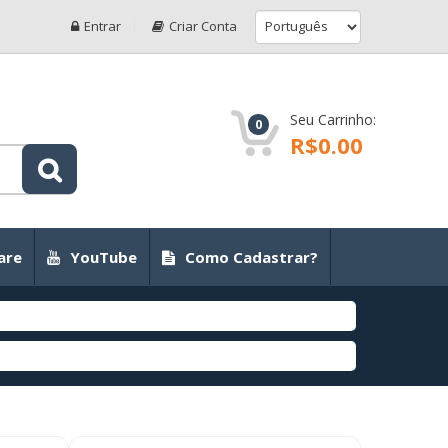
Entrar
Criar Conta
Seu Carrinho:
0
R$0.00
are
YouTube
Como Cadastrar?