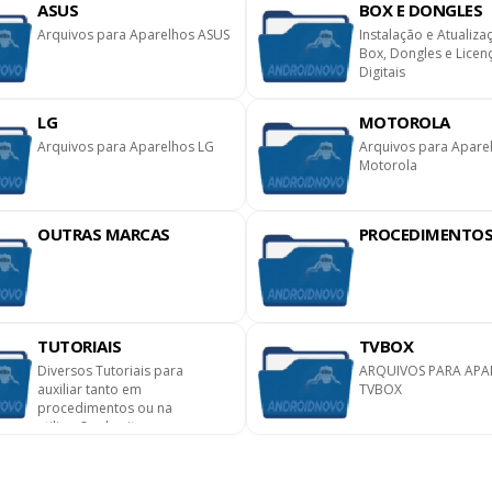
ASUS
BOX E DONGLES
Arquivos para Aparelhos ASUS
Instalação e Atualiza
Box, Dongles e Licen
Digitais
LG
MOTOROLA
Arquivos para Aparelhos LG
Arquivos para Apare
Motorola
OUTRAS MARCAS
PROCEDIMENTO
TUTORIAIS
TVBOX
Diversos Tutoriais para
ARQUIVOS PARA APA
auxiliar tanto em
TVBOX
procedimentos ou na
utilização do site.