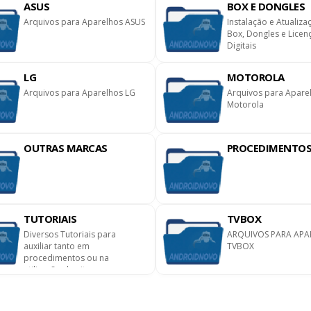
ASUS
BOX E DONGLES
Arquivos para Aparelhos ASUS
Instalação e Atualiza
Box, Dongles e Licen
Digitais
LG
MOTOROLA
Arquivos para Aparelhos LG
Arquivos para Apare
Motorola
OUTRAS MARCAS
PROCEDIMENTO
TUTORIAIS
TVBOX
Diversos Tutoriais para
ARQUIVOS PARA APA
auxiliar tanto em
TVBOX
procedimentos ou na
utilização do site.