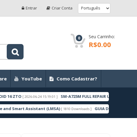
Entrar
Criar Conta
Seu Carrinho:
0
R$0.00
are
YouTube
Como Cadastrar?
O
SM-A725M FULL REPAIR UBSBFYC1 ANDROID 11 Z
[ 2026-06-24 15:19:01 ]
t Assistant (LMSA)
GUIA DE COMO DESBLOQUEAR 
[ 1810 Downloads ]