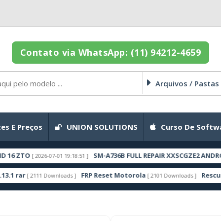
Contato via WhatsApp: (11) 94212-4659
Arquivos / Pastas
es E Preços
UNION SOLUTIONS
Curso De Softw
SM-A736B FULL REPAIR XXSCGZE2 ANDROID 16 ZT
[ 2026-07-01 19:18:51 ]
FRP Reset Motorola
Rescue and Smar
2111 Downloads ]
[ 2101 Downloads ]