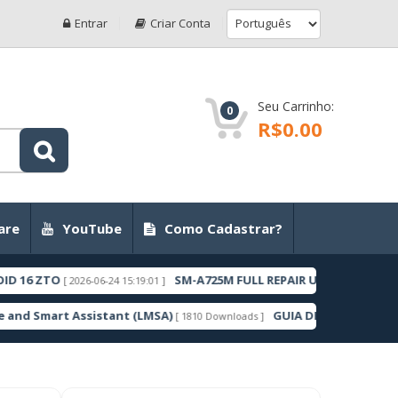
Entrar
Criar Conta
Seu Carrinho:
0
R$0.00
are
YouTube
Como Cadastrar?
O
SM-A725M FULL REPAIR UBSBFYC1 ANDROID 11 Z
[ 2026-06-24 15:19:01 ]
t Assistant (LMSA)
GUIA DE COMO DESBLOQUEAR 
[ 1810 Downloads ]