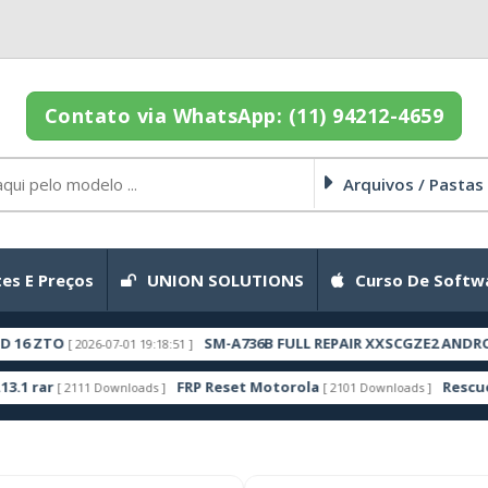
Contato via WhatsApp: (11) 94212-4659
Arquivos / Pastas
es E Preços
UNION SOLUTIONS
Curso De Softw
SM-A736B FULL REPAIR XXSCGZE2 ANDROID 16 ZT
 2026-07-01 19:18:51 ]
FRP Reset Motorola
Rescue and Smar
2111 Downloads ]
[ 2101 Downloads ]