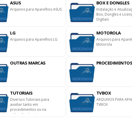
ASUS
BOX E DONGLES
Arquivos para Aparelhos ASUS
Instalação e Atualiza
Box, Dongles e Licen
Digitais
LG
MOTOROLA
Arquivos para Aparelhos LG
Arquivos para Apare
Motorola
OUTRAS MARCAS
PROCEDIMENTO
TUTORIAIS
TVBOX
Diversos Tutoriais para
ARQUIVOS PARA APA
auxiliar tanto em
TVBOX
procedimentos ou na
utilização do site.