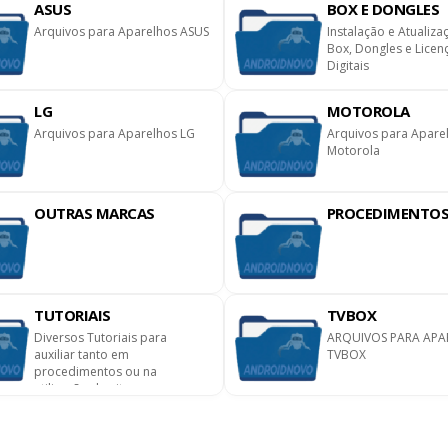
ASUS
BOX E DONGLES
Arquivos para Aparelhos ASUS
Instalação e Atualiza
Box, Dongles e Licen
Digitais
LG
MOTOROLA
Arquivos para Aparelhos LG
Arquivos para Apare
Motorola
OUTRAS MARCAS
PROCEDIMENTO
TUTORIAIS
TVBOX
Diversos Tutoriais para
ARQUIVOS PARA APA
auxiliar tanto em
TVBOX
procedimentos ou na
utilização do site.