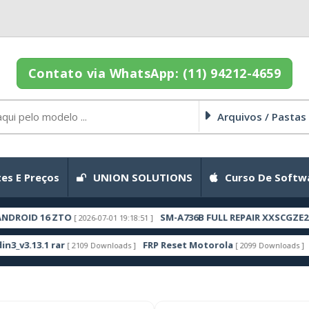
Contato via WhatsApp: (11) 94212-4659
Arquivos / Pastas
es E Preços
UNION SOLUTIONS
Curso De Softw
6 ZTO
SM-A736B FULL REPAIR XXSCGZE2 ANDROID
[ 2026-07-01 19:18:51 ]
 rar
FRP Reset Motorola
Rescue an
[ 2109 Downloads ]
[ 2099 Downloads ]